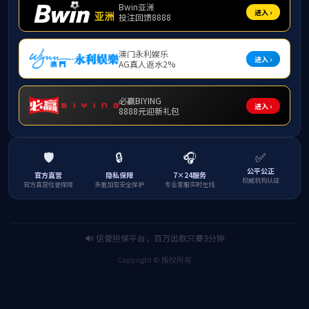
本次培训有幸邀请到中国建筑装饰装修材料协会建筑材料