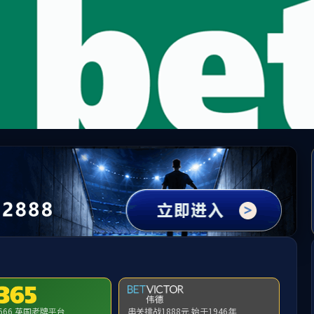
suncitygroup太阳新城(中国)集团官方网站
我们竭诚为您服务！
关于suncitygro
产品中心
商业合作
工程案例