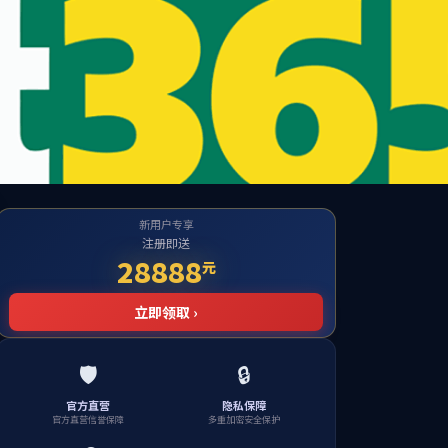
up太阳成集团
联系suncitygroup太阳成集团
收藏本站
网站地图
关于suncitygroup
联系suncitygroup
新闻中心
太阳成集团
太阳成集团