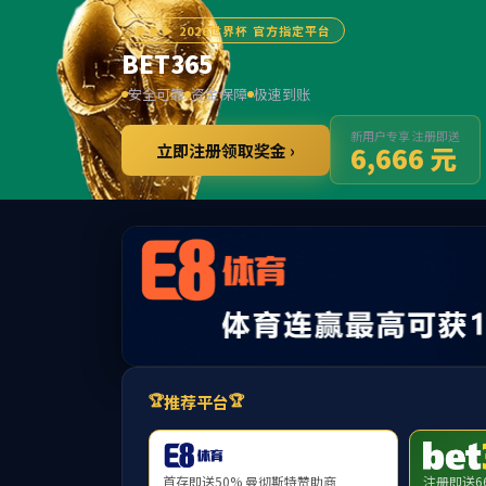
suncitygroup太阳成集团 - 专注仿石漆12年，国家高新技术企业，
suncitygroup太阳
荔雅石
真石漆
成集团首页