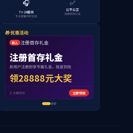
曲靖市金
suncitygroup太阳成集团工程案例 | 临沧市强