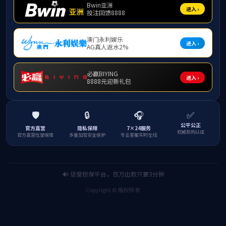
suncitygroup太阳成集团
备案号：
粤ICP备13067018号