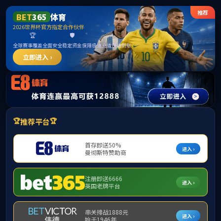
suncitygroup太阳新城(中国)集团官方网
站
联系suncitygroup太阳成集团
suncitygroup太阳成集团
联系电话：180 2228 0326