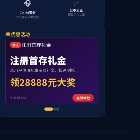
经常遇到的一个问题：黑色线条漆怎么做能不被带起？ 首
漆间剥落 这种情况有可能是分格胶带的粘...