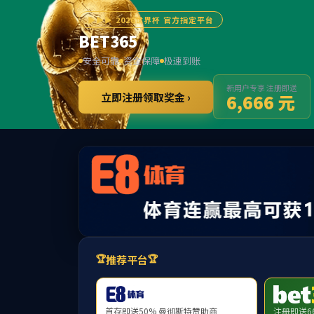
suncitygroup太阳成集团 - 专注仿石漆12年，国家高新技术企业，
suncitygroup太阳
荔雅石
真石漆
成集团首页