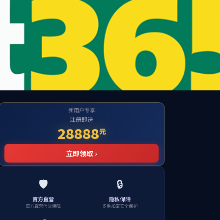
up太阳成集团
联系suncitygroup太阳成集团
收藏本站
网站地图
关于suncitygroup
联系suncitygroup
新闻中心
太阳成集团
太阳成集团