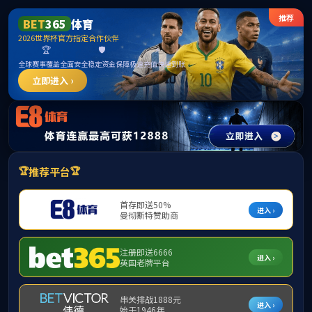
suncitygroup太阳新城(中国)集团官方网
站
公司动态
【新篇章 新启程】 suncitygroup
太阳成集团第十二期匠星学院培
训圆满收官
发布日期：2025-05-13 浏览次数：
62