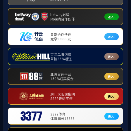
2025年新篇章，suncitygroup太阳成集团迎来了第十二期
匠星学院培训班的如期举行。晨光初照，全体学员身着统一
制服，精神抖擞地闪亮登场。伴随着一声响亮的口号，本次
培训在激情四溢的氛围中拉开了帷幕，让我们一同回顾这段
培训旅程中的精彩瞬间。